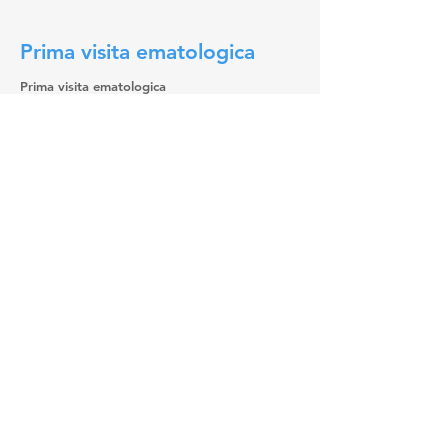
Prima visita ematologica
Prima visita ematologica
Via Quattro Canti, 34, 95028 Valverde CT
Corso S. Vito, 53, 95030 Mascalucia CT
Tel:
0957545029
Tel:
0957271894