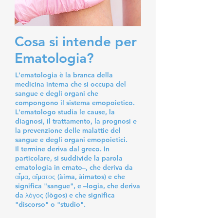
Cosa si intende per
Ematologia?
L'ematologia è la branca della
medicina interna che si occupa del
sangue e degli organi che
compongono il sistema emopoietico.
L'ematologo studia le cause, la
diagnosi, il trattamento, la prognosi e
la prevenzione delle malattie del
sangue e degli organi emopoietici.
Il termine deriva dal greco. In
particolare, si suddivide la parola
ematologia in emato–, che deriva da
αἶμα, αἴματος (àima, àimatos) e che
significa "sangue", e –logia, che deriva
da λόγος (lògos) e che significa
"discorso" o "studio".